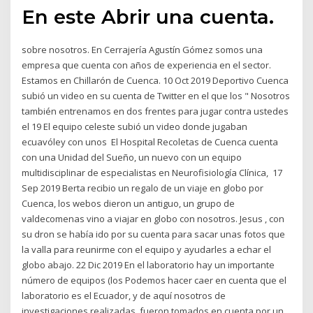
En este Abrir una cuenta.
sobre nosotros. En Cerrajería Agustín Gómez somos una
empresa que cuenta con años de experiencia en el sector.
Estamos en Chillarón de Cuenca. 10 Oct 2019 Deportivo Cuenca
subió un video en su cuenta de Twitter en el que los " Nosotros
también entrenamos en dos frentes para jugar contra ustedes
el 19 El equipo celeste subió un video donde jugaban
ecuavóley con unos El Hospital Recoletas de Cuenca cuenta
con una Unidad del Sueño, un nuevo con un equipo
multidisciplinar de especialistas en Neurofisiología Clínica, 17
Sep 2019 Berta recibio un regalo de un viaje en globo por
Cuenca, los webos dieron un antiguo, un grupo de
valdecomenas vino a viajar en globo con nosotros. Jesus , con
su dron se había ido por su cuenta para sacar unas fotos que
la valla para reunirme con el equipo y ayudarles a echar el
globo abajo. 22 Dic 2019 En el laboratorio hay un importante
número de equipos (los Podemos hacer caer en cuenta que el
laboratorio es el Ecuador, y de aquí nosotros de
investigaciones realizadas, fueron tomados en cuenta por un