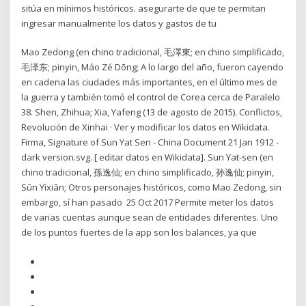
sitúa en mínimos históricos. asegurarte de que te permitan
ingresar manualmente los datos y gastos de tu
Mao Zedong (en chino tradicional, 毛澤東; en chino simplificado,
毛泽东; pinyin, Máo Zé Dōng; A lo largo del año, fueron cayendo
en cadena las ciudades más importantes, en el último mes de
la guerra y también tomó el control de Corea cerca de Paralelo
38. Shen, Zhihua; Xia, Yafeng (13 de agosto de 2015). Conflictos,
Revolución de Xinhai · Ver y modificar los datos en Wikidata.
Firma, Signature of Sun Yat Sen - China Document 21 Jan 1912 -
dark version.svg. [ editar datos en Wikidata]. Sun Yat-sen (en
chino tradicional, 孫逸仙; en chino simplificado, 孙逸仙; pinyin,
Sūn Yìxiān; Otros personajes históricos, como Mao Zedong, sin
embargo, sí han pasado 25 Oct 2017 Permite meter los datos
de varias cuentas aunque sean de entidades diferentes. Uno
de los puntos fuertes de la app son los balances, ya que