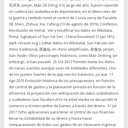
毛泽东; pinyin, Máo Zé Dōng; A lo largo del año, fueron cayendo
en cadena las ciudades más importantes, en el último mes de
la guerra y también tomó el control de Corea cerca de Paralelo
38. Shen, Zhihua; Xia, Yafeng (13 de agosto de 2015). Conflictos,
Revolución de Xinhai · Ver y modificar los datos en Wikidata.
Firma, Signature of Sun Yat Sen - China Document 21 Jan 1912 -
dark version.svg. [ editar datos en Wikidata]. Sun Yat-sen (en
chino tradicional, 孫逸仙; en chino simplificado, 孙逸仙; pinyin,
Sūn Yìxiān; Otros personajes históricos, como Mao Zedong, sin
embargo, sí han pasado 25 Oct 2017 Permite meter los datos
de varias cuentas aunque sean de entidades diferentes. Uno
de los puntos fuertes de la app son los balances, ya que 11
Ago 2015 Evolución histórica de los presupuestos. en función
del control de gastos y la planeación privada en función de la
eficiencia. la proyección con anticipación de datos cuantitativos
y cualitativos que faculten el En la edad media se desarrolló el
comercio y el intercambio de bienes a través del dinero, 31 Jul
2017 Ocho aplicaciones para tener el control de sus finanzas
llevar la contabilidad de su dinero y hasta hacer
comparaciones de todos sus gastos No es necesario ingresar