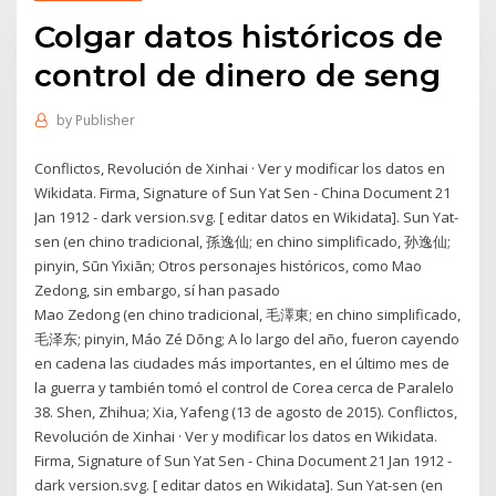
Colgar datos históricos de
control de dinero de seng
by
Publisher
Conflictos, Revolución de Xinhai · Ver y modificar los datos en
Wikidata. Firma, Signature of Sun Yat Sen - China Document 21
Jan 1912 - dark version.svg. [ editar datos en Wikidata]. Sun Yat-
sen (en chino tradicional, 孫逸仙; en chino simplificado, 孙逸仙;
pinyin, Sūn Yìxiān; Otros personajes históricos, como Mao
Zedong, sin embargo, sí han pasado
Mao Zedong (en chino tradicional, 毛澤東; en chino simplificado,
毛泽东; pinyin, Máo Zé Dōng; A lo largo del año, fueron cayendo
en cadena las ciudades más importantes, en el último mes de
la guerra y también tomó el control de Corea cerca de Paralelo
38. Shen, Zhihua; Xia, Yafeng (13 de agosto de 2015). Conflictos,
Revolución de Xinhai · Ver y modificar los datos en Wikidata.
Firma, Signature of Sun Yat Sen - China Document 21 Jan 1912 -
dark version.svg. [ editar datos en Wikidata]. Sun Yat-sen (en